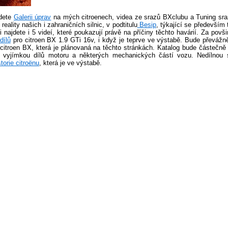
jdete
Galerii úprav
na mých citroenech, videa ze srazů BXclubu a Tuning sra
reality našich i zahraničních silnic, v podtitulu
Besip
, týkající se především 
 najdete i 5 videí, které poukazují právě na příčiny těchto havárií. Za povši
dílů
pro citroen BX 1.9 GTi 16v, i když je teprve ve výstabě. Bude převáž
itroen BX, která je plánovaná na těchto stránkách. Katalog bude částečně 
 vyjímkou dílů motoru a některých mechanických částí vozu. Nedílnou s
storie citroënu
, která je ve výstabě.