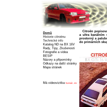
Citroën popisoval
Domů
a ultra banálním s
Historie citroënu
prostorný a palub
Technické info
do primárních sku
Katalog ND na BX 16V
Rady, Tipy, Zkušenosti
Fotografie a videa
BESIP
Názory a připomínky
Odkazy na další stránky
Mapa stránek
Má videovizitka
formát .rm