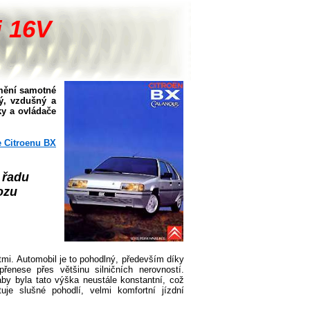
i 16V
umění samotné
lý, vzdušný a
ky a ovládače
ie Citroenu BX
 řadu
ozu
mi. Automobil je to pohodlný, především díky
nese přes většinu silničních nerovností.
by byla tato výška neustále konstantní, což
uje slušné pohodlí, velmi komfortní jízdní