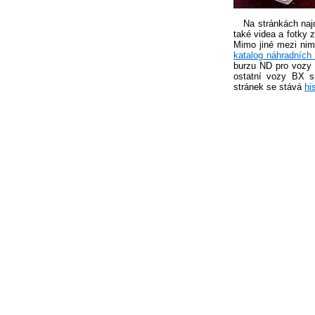
Na stránkách na
také videa a fotky z 
Mimo jiné mezi nimi
katalog náhradních 
burzu ND pro vozy c
ostatní vozy BX s
stránek se stává
hi