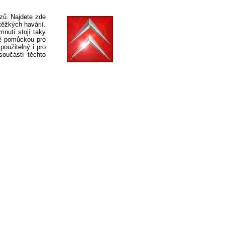
zů. Najdete zde
těžkých havárií.
mnutí stojí taky
ně pomůckou pro
použitelný i pro
oučástí těchto