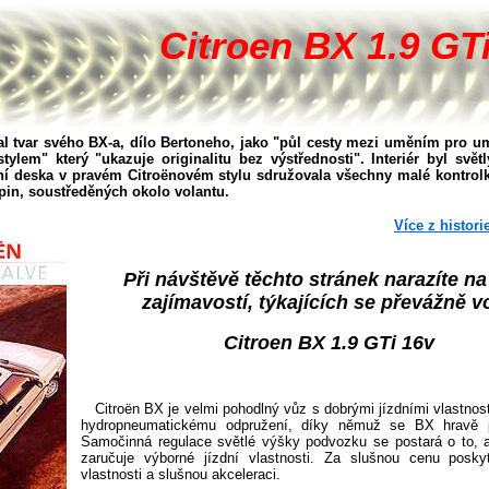
Citroen BX 1.9 GT
 tvar svého BX-a, dílo Bertoneho, jako "půl cesty mezi uměním pro 
tylem" který "ukazuje originalitu bez výstřednosti". Interiér byl svět
ní deska v pravém Citroënovém stylu sdružovala všechny malé kontrol
pin, soustředěných okolo volantu.
Více z histor
Při návštěvě těchto stránek narazíte na
zajímavostí, týkajících se převážně v
Citroen BX 1.9 GTi 16v
Citroën BX je velmi pohodlný vůz s dobrými jízdními vlastnost
hydropneumatickému odpružení, díky němuž se BX hravě pře
Samočinná regulace světlé výšky podvozku se postará o to, a
zaručuje výborné jízdní vlastnosti. Za slušnou cenu poskyt
vlastnosti a slušnou akceleraci.