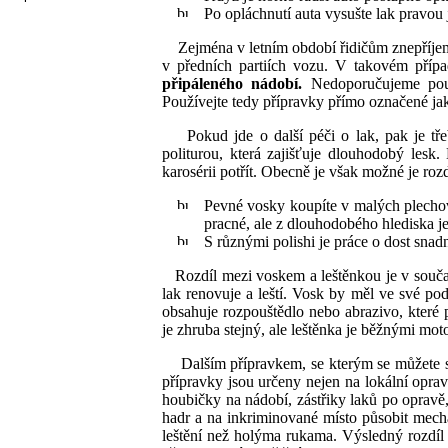
Po opláchnutí auta vysušte lak pravou
Zejména v letním období řidičům znepříjemňu
v předních partiích vozu. V takovém příp
připáleného nádobí.
Nedoporučujeme použí
Používejte tedy přípravky přímo označené j
Pokud jde o další péči o lak, pak je tře
politurou, která zajišťuje dlouhodobý lesk.
karosérii potřít. Obecně je však možné je roz
Pevné vosky koupíte v malých plechovk
pracné, ale z dlouhodobého hlediska je
S různými polishi je práce o dost snadně
Rozdíl mezi voskem a leštěnkou je v současn
lak renovuje a leští. Vosk by měl ve své pods
obsahuje rozpouštědlo nebo abrazivo, které
je zhruba stejný, ale leštěnka je běžnými mot
Dalším přípravkem, se kterým se můžete setk
přípravky jsou určeny nejen na lokální opra
houbičky na nádobí, zástřiky laků po opravě,
hadr a na inkriminované místo působit mechan
leštění než holýma rukama. Výsledný rozdíl 