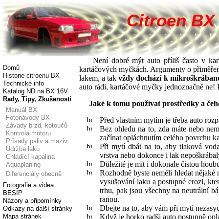
Citroen BX 
Není dobré mýt auto příliš často v kar
Domů
kartáčových myčkách. Argumenty o přiměřeném
Historie citroenu BX
lakem, a tak
vždy dochází k mikroškrábanců
Technické info
auto rádi, kartáčové myčky jednoznačně ne! P
Katalog ND na BX 16V
Rady, Tipy, Zkušenosti
Jaké k tomu používat prostředky a čeh
Manuál BX
Fotonávody BX
Před vlastním mytím je třeba auto rozp
Závady brzd. kotoučů
Bez ohledu na to, zda máte nebo nem
Kontrola motoru
začínat opláchnutím celého povrchu ka
Přísady paliv a maziv
Při mytí dbát na to, aby tlaková vo
Údržba laku
vrstva nebo dokonce i lak nepoškrábal
Chladící kapalina
Důležité je mít i dokonale čistou ho
Aquaplaning
Rozhodně byste neměli hledat nějaké 
Diferenciály obecně
vysušování laku a postupné erozi, k
Fotografie a videa
trhu, pak jsou všechny na neutrální 
BESIP
ranou.
Názory a připomínky
Dbejte na to, aby vám při mytí nezasy
Odkazy na další stránky
Mapa stránek
Když je horko radši auto postupně op