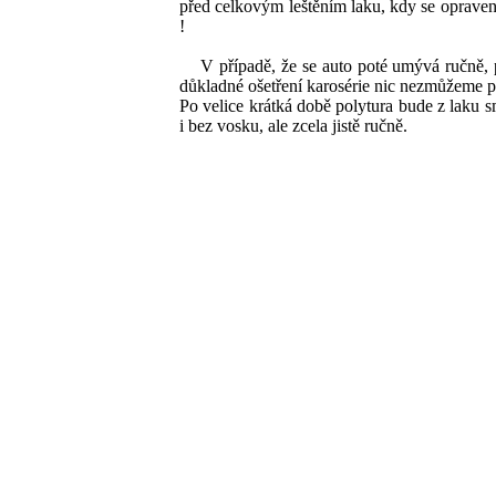
před celkovým leštěním laku, kdy se opravená
!
V případě, že se auto poté umývá ručně, pr
důkladné ošetření karosérie nic nezmůžeme 
Po velice krátká době polytura bude z laku
i bez vosku, ale zcela jistě ručně.