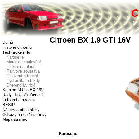
C
Citroen BX 1.9 GTi 16V
Domů
Historie citroënu
Technické info
Karoserie
Motor a zapalování
Elektroinstalace
Palivová soustava
Chlazení a topení
Hydraulika a brzdy
Diferenciály
4x4
Katalog ND na BX 16V
Rady, Tipy, Zkušenosti
Fotografie a videa
BESIP
Názory a připomínky
Odkazy na další stránky
Mapa stránek
Karoserie