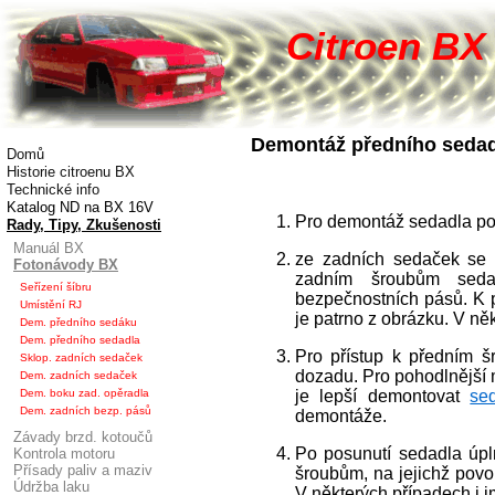
Citroen BX 
Demontáž předního sedad
Domů
Historie citroenu BX
Technické info
Katalog ND na BX 16V
Pro demontáž sedadla po
Rady, Tipy, Zkušenosti
Manuál BX
ze zadních sedaček se 
Fotonávody BX
zadním šroubům sed
Seřízení šíbru
bezpečnostních pásů. K p
Umístění RJ
je patrno z obrázku. V ně
Dem. předního sedáku
Dem. předního sedadla
Pro přístup k předním 
Sklop. zadních sedaček
dozadu. Pro pohodlnější 
Dem. zadních sedaček
Dem. boku zad. opěradla
je lepší demontovat
se
Dem. zadních bezp. pásů
demontáže.
Závady brzd. kotoučů
Po posunutí sedadla úpl
Kontrola motoru
Přísady paliv a maziv
šroubům, na jejichž povo
Údržba laku
V některých případech i 